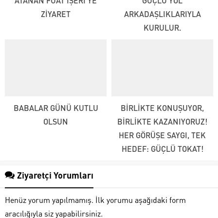
ATANAN FUAT İŞERİ’YE
GÜÇLÜ YOL
ZİYARET
ARKADAŞLIKLARIYLA
KURULUR.
BABALAR GÜNÜ KUTLU
BİRLİKTE KONUŞUYOR,
OLSUN
BİRLİKTE KAZANIYORUZ!
HER GÖRÜŞE SAYGI, TEK
HEDEF: GÜÇLÜ TOKAT!
Ziyaretçi Yorumları
Henüz yorum yapılmamış. İlk yorumu aşağıdaki form
aracılığıyla siz yapabilirsiniz.