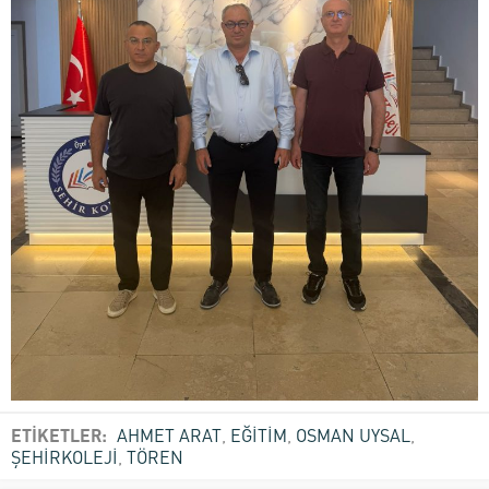
ETİKETLER:
AHMET ARAT
,
EĞİTİM
,
OSMAN UYSAL
,
ŞEHİRKOLEJİ
,
TÖREN